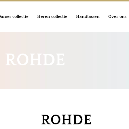
ames collectie
Heren collectie
Handtassen
Over ons
ROHDE
ROHDE